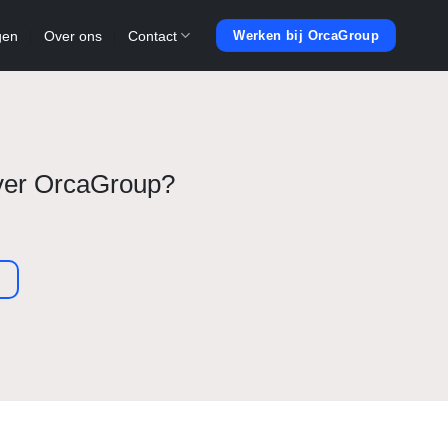
gen
Over ons
Contact
Werken bij OrcaGroup
over OrcaGroup?