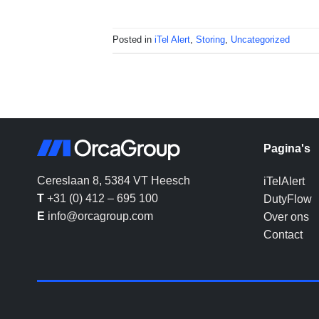
Posted in
iTel Alert
,
Storing
,
Uncategorized
Pagina's
Cereslaan 8, 5384 VT Heesch
iTelAlert
T
+31 (0) 412 – 695 100
DutyFlow
E
info@orcagroup.com
Over ons
Contact