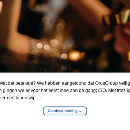
n! Wat dat betekent? We hebben aangetoond dat OrcaGroup veili
den gingen we er voor het eerst mee aan de gang; ISO. Met trot
iermee tonen wij […]
Continue reading
→