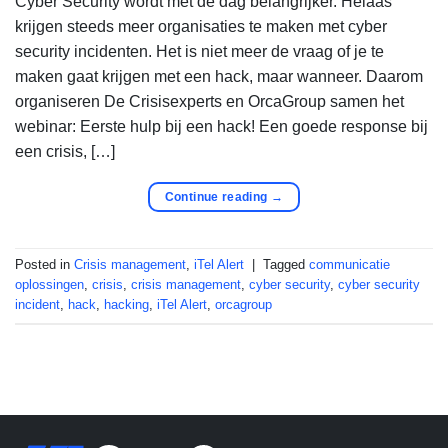
Cyber Security wordt met de dag belangrijker. Helaas
krijgen steeds meer organisaties te maken met cyber
security incidenten. Het is niet meer de vraag of je te
maken gaat krijgen met een hack, maar wanneer. Daarom
organiseren De Crisisexperts en OrcaGroup samen het
webinar: Eerste hulp bij een hack! Een goede response bij
een crisis, […]
Continue reading
→
Posted in
Crisis management
,
iTel Alert
|
Tagged
communicatie
oplossingen
,
crisis
,
crisis management
,
cyber security
,
cyber security
incident
,
hack
,
hacking
,
iTel Alert
,
orcagroup