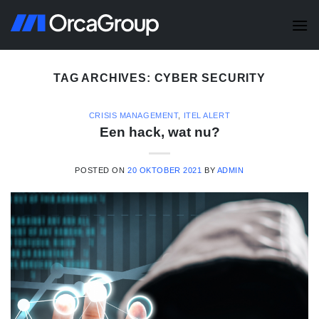
Skip
to
content
TAG ARCHIVES:
CYBER SECURITY
CRISIS MANAGEMENT
,
ITEL ALERT
Een hack, wat nu?
POSTED ON
20 OKTOBER 2021
BY
ADMIN