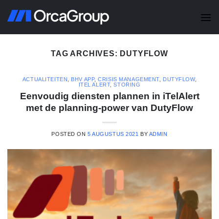
Skip
to
content
TAG ARCHIVES:
DUTYFLOW
ACTUALITEITEN
,
BHV APP
,
CRISIS MANAGEMENT
,
DUTYFLOW
,
ITEL ALERT
,
STORING
Eenvoudig diensten plannen in iTelAlert
met de planning-power van DutyFlow
POSTED ON
5 AUGUSTUS 2021
BY
ADMIN