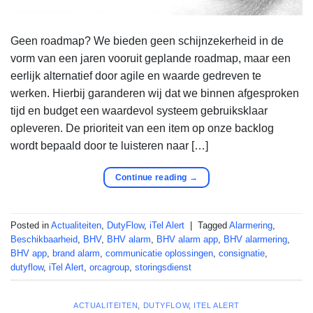
Geen roadmap? We bieden geen schijnzekerheid in de
vorm van een jaren vooruit geplande roadmap, maar een
eerlijk alternatief door agile en waarde gedreven te
werken. Hierbij garanderen wij dat we binnen afgesproken
tijd en budget een waardevol systeem gebruiksklaar
opleveren. De prioriteit van een item op onze backlog
wordt bepaald door te luisteren naar […]
Continue reading
→
Posted in
Actualiteiten
,
DutyFlow
,
iTel Alert
|
Tagged
Alarmering
,
Beschikbaarheid
,
BHV
,
BHV alarm
,
BHV alarm app
,
BHV alarmering
,
BHV app
,
brand alarm
,
communicatie oplossingen
,
consignatie
,
dutyflow
,
iTel Alert
,
orcagroup
,
storingsdienst
ACTUALITEITEN
,
DUTYFLOW
,
ITEL ALERT