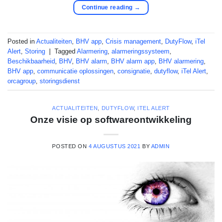
Continue reading
→
Posted in
Actualiteiten
,
BHV app
,
Crisis management
,
DutyFlow
,
iTel
Alert
,
Storing
|
Tagged
Alarmering
,
alarmeringssysteem
,
Beschikbaarheid
,
BHV
,
BHV alarm
,
BHV alarm app
,
BHV alarmering
,
BHV app
,
communicatie oplossingen
,
consignatie
,
dutyflow
,
iTel Alert
,
orcagroup
,
storingsdienst
ACTUALITEITEN
,
DUTYFLOW
,
ITEL ALERT
Onze visie op softwareontwikkeling
POSTED ON
4 AUGUSTUS 2021
BY
ADMIN